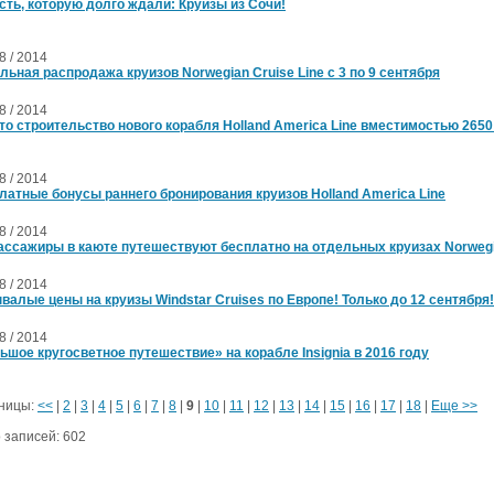
сть, которую долго ждали: Круизы из Сочи!
08 / 2014
льная распродажа круизов Norwegian Cruise Line c 3 по 9 сентября
08 / 2014
то строительство нового корабля Holland America Line вместимостью 265
08 / 2014
латные бонусы раннего бронирования круизов Holland America Line
08 / 2014
пассажиры в каюте путешествуют бесплатно на отдельных круизах Norwegian 
08 / 2014
валые цены на круизы Windstar Cruises по Европе! Только до 12 сентября!
08 / 2014
ьшое кругосветное путешествие» на корабле Insignia в 2016 году
ницы:
<<
|
2
|
3
|
4
|
5
|
6
|
7
|
8
|
9
|
10
|
11
|
12
|
13
|
14
|
15
|
16
|
17
|
18
|
Еще >>
 записей: 602