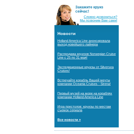
Закажите круиз
сейчас!
Сложно дозвониться?
Мы позвоним Вам сами!
Новости
Holland America Line анонсировала
выход новейшего лайнера
Распродажа круизов Norwegian Cruise
Line с 25 по 31 мая!
Экспедиционные круизы от Silversea
Cruises!
Встречайте корабль Вашей мечты
компании Oceania Cruises - Sirena!
Первый музей на море на кораблях
компании Holland America Line
Игра престолов: круизы по местам
съемок сериала
Все новости »