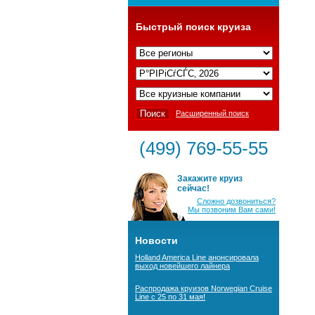
Быстрый поиск круиза
Расширенный поиск
(499) 769-55-55
Закажите круиз
сейчас!
Сложно дозвониться?
Мы позвоним Вам сами!
Новости
Holland America Line анонсировала
выход новейшего лайнера
Распродажа круизов Norwegian Cruise
Line с 25 по 31 мая!