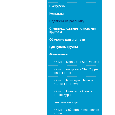
поколения "Вип Круиз
Экскурсии
Контакты
Подписка на рассылку
Спецпредложения по морским
круизам
Обучение для агентств
Где купить круизы
Фотоотчеты
Осмотр мега-яхты SeaDream I
Осмотр парусника Star Clipper
на о. Родос
Осмотр Norwegian Jewel в
Интернешнл"
Санкт-Петербурге
Осмотр Eurodam в Санкт-
Петербурге
Рекламный круиз
Осмотр лайнера Prinsendam в
Сочи