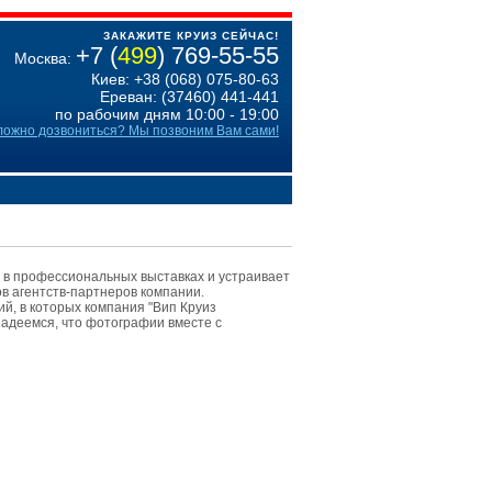
ЗАКАЖИТЕ КРУИЗ СЕЙЧАС!
+7 (
499
) 769-55-55
Москва:
Киев: +38 (068) 075-80-63
Ереван: (37460) 441-441
по рабочим дням 10:00 - 19:00
ложно дозвониться? Мы позвоним Вам сами!
 в профессиональных выставках и устраивает
в агентств-партнеров компании.
й, в которых компания "Вип Круиз
адеемся, что фотографии вместе с