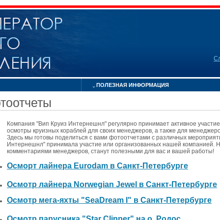
С
ПОЛЕЗНАЯ ИНФОРМАЦИЯ
тоотчеты
Компания "Вип Круиз Интернешнл" регулярно принимает активное участие
осмотры круизных кораблей для своих менеджеров, а также для менеджеро
Здесь мы готовы поделиться с вами фотоотчетами с различных мероприяти
Интернешнл" принимала участие или организованных нашей компанией. Н
комментариями менеджеров, станут полезными для вас и вашей работы!
Осморт лайнера Eurodam в Санкт-Петербурге
Осмотр лайнера Norwegian Jewel в Санкт-Петербурге
Осмотр мега-яхты "SeaDream I" в Санкт-Петербурге
Осмотр парусника "Star Clipper" на о. Родос