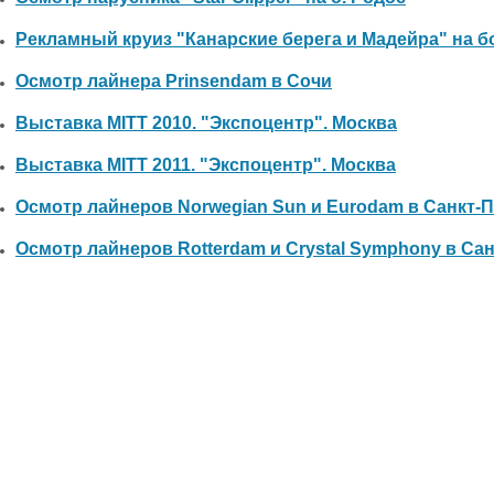
Рекламный круиз "Канарские берега и Мадейра" на б
Осмотр лайнера Prinsendam в Сочи
Выставка MITT 2010. "Экспоцентр". Москва
Выставка MITT 2011. "Экспоцентр". Москва
Осмотр лайнеров Norwegian Sun и Eurodam в Санкт-
Осмотр лайнеров Rotterdam и Crystal Symphony в Са