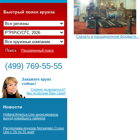
Быстрый поиск круиза
Скачать в расширенном формате...
Расширенный поиск
(499) 769-55-55
Закажите круиз
сейчас!
Сложно дозвониться?
Мы позвоним Вам сами!
Новости
Holland America Line анонсировала
выход новейшего лайнера
Распродажа круизов Norwegian Cruise
Line с 25 по 31 мая!