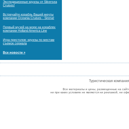
Экспедиционные круизы от Silversea
Cruises!
Встречайте корабль Вашей мечты
компании Oceania Cruises - Sirena!
Первый музей на море на кораблях
компании Holland America Line
Игра престолов: круизы по местам
съемок сериала
Все новости »
Туристическая компани
Все материалы и цены, размещенные на сайт
ни при каких условиях не являются ни рекламой, ни о