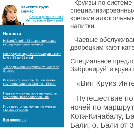
- Круизы по систем
Закажите круиз
специализированных
сейчас!
крепкие алкогольны
Сложно дозвониться?
Мы позвоним Вам сами!
напитки.
Новости
- Чаевые обслужива
Holland America Line анонсировала
выход новейшего лайнера
дворецким кают кате
Распродажа круизов Norwegian Cruise
Line с 25 по 31 мая!
Специальное предло
Экспедиционные круизы от Silversea
Забронируйте круиз 
Cruises!
Встречайте корабль Вашей мечты
«Вип Круиз Инт
компании Oceania Cruises - Sirena!
Первый музей на море на кораблях
Путешествие по 
компании Holland America Line
ночей по маршрут
Игра престолов: круизы по местам
съемок сериала
Кота-Кинабалу, Ба
Все новости »
Бали, о. Бали от 