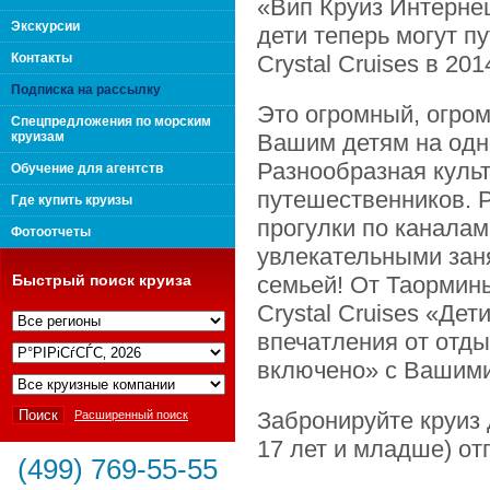
«Вип Круиз Интернеш
поколения "Вип Круиз
Экскурсии
дети теперь могут п
Контакты
Crystal Cruises в 20
Подписка на рассылку
Это огромный, огром
Спецпредложения по морским
круизам
Вашим детям на одн
Разнообразная культ
Обучение для агентств
путешественников. 
Где купить круизы
прогулки по каналам
Фотоотчеты
увлекательными зан
Быстрый поиск круиза
семьей! От Таормины
Crystal Cruises «Де
впечатления от отды
Интернешнл"
включено» с Вашими
Забронируйте круиз д
Расширенный поиск
17 лет и младше) от
(499) 769-55-55