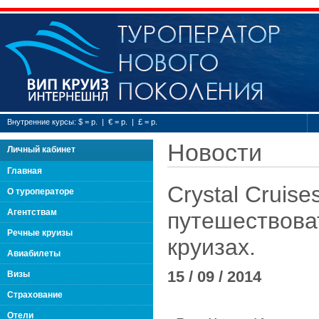
Туроператор нового
Внутренние курсы: $ = р. | € = р. | £ = р.
Новости
Личный кабинет
Главная
Crystal Cruis
О туроператоре
Агентствам
путешествова
Речные круизы
круизах.
Авиабилеты
15 / 09 / 2014
Визы
Страхование
Отели