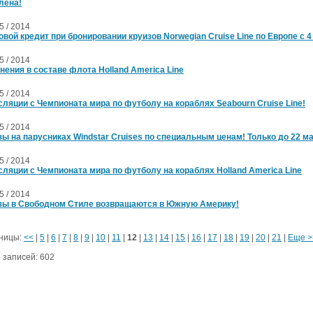
лена!
05 / 2014
овой кредит при бронировании круизов Norwegian Cruise Line по Европе с 4
05 / 2014
нения в составе флота Holland America Line
05 / 2014
сляции с Чемпионата мира по футболу на кораблях Seabourn Cruise Line!
05 / 2014
зы на парусниках Windstar Cruises по специальным ценам! Только до 22 ма
05 / 2014
сляции с Чемпионата мира по футболу на кораблях Holland America Line
05 / 2014
зы в Свободном Стиле возвращаются в Южную Америку!
ницы:
<<
|
5
|
6
|
7
|
8
|
9
|
10
|
11
|
12
|
13
|
14
|
15
|
16
|
17
|
18
|
19
|
20
|
21
|
Еще >
 записей: 602