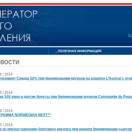
С
ПОЛЕЗНАЯ ИНФОРМАЦИЯ
вости
06 / 2014
люзивно! Скидка 50% при бронировании круизов на корабле L’Austral с от
06 / 2014
ка 500 евро и другие бонусы при бронировании круизов Compagnie du Pona
06 / 2014
ГРАММА NORWEGIAN NEXT™
05 / 2014
я по предоставлению бортового кредита при раннем бронировании сьютов н