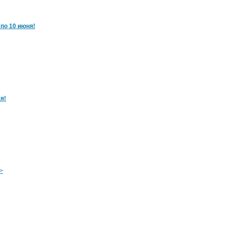
 по 10 июня!
я!
>