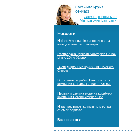
Закажите круиз
сейчас!
Сложно дозвониться?
Мы позвоним Вам сами!
Новости
Holland America Line анонсировала
выход новейшего лайнера
Распродажа круизов Norwegian Cruise
Line с 25 по 31 мая!
Экспедиционные круизы от Silversea
Cruises!
Встречайте корабль Вашей мечты
компании Oceania Cruises - Sirena!
Первый музей на море на кораблях
компании Holland America Line
Игра престолов: круизы по местам
съемок сериала
Все новости »