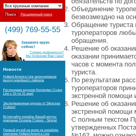
обязательств по дог
Объединение туропе
Расширенный поиск
безвозмездно на осн
Обращение туриста 
(499) 769-55-55
туроператоров любы
обращения.
Закажите круиз
сейчас!
Решение об оказании
Сложно дозвониться?
оказании принимает
Мы позвоним Вам сами!
часов с момента по
Новости
туриста.
Holland America Line анонсировала
По результатам рас
выход новейшего лайнера
туроператоров прин
Распродажа круизов Norwegian Cruise
Line с 25 по 31 мая!
экстренной помощи и
Решение об оказании
Экспедиционные круизы от Silversea
Cruises!
экстренной помощи 
Встречайте корабль Вашей мечты
С полным текстом П
компании Oceania Cruises - Sirena!
утвержденных Поста
Первый музей на море на кораблях
№162, можно ознако
компании Holland America Line