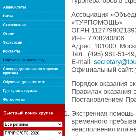
туроператоров в с
поколения "Вип Круиз
Авиабилеты
Ассоциация «Объеди
Визы
«ТУРПОМОЩЬ»
Страхование
ОГРН 112779902139
Отели
ИНН 7708240806
Экскурсии
Адрес: 101000, Москв
Контакты
Тел.: (495) 981-51-49
Подписка на рассылку
E-mail:
secretary@to
Официальный сайт:
Спецпредложения по морским
круизам
Обучение для агентств
Порядок оказания э
Правилах оказания 
Где купить круизы
Интернешнл"
Постановлением Пра
Фотоотчеты
Экстренная помощь 
Быстрый поиск круиза
временного пребыва
неисполнения или н