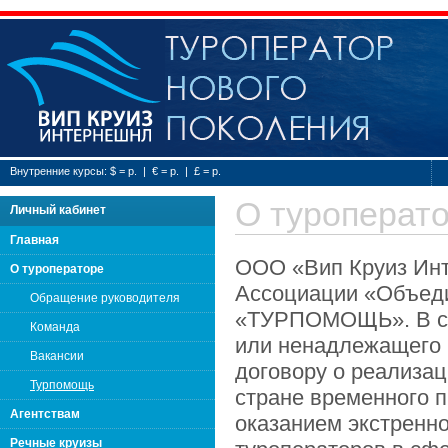
Туроператор нового
Внутренние курсы: $ = р. | € = р. | £ = р.
О туроперат
Личный кабинет
Главная
ООО «Вип Круиз Инт
О туроператоре
Ассоциации «Объеди
Обращение руководителя
«ТУРПОМОЩЬ». В сл
Команда
или ненадлежащего 
Вакансии
договору о реализац
Турпомощь
стране временного 
Агентствам
оказанием экстренн
Речные круизы