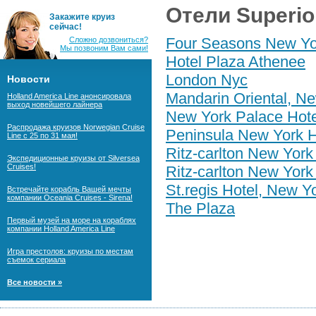
Отели Superio
Закажите круиз
сейчас!
Four Seasons New Yo
Сложно дозвониться?
Мы позвоним Вам сами!
Hotel Plaza Athenee
London Nyc
Новости
Mandarin Oriental, N
Holland America Line анонсировала
выход новейшего лайнера
New York Palace Hote
Распродажа круизов Norwegian Cruise
Peninsula New York H
Line с 25 по 31 мая!
Ritz-carlton New York
Экспедиционные круизы от Silversea
Cruises!
Ritz-carlton New York
St.regis Hotel, New Y
Встречайте корабль Вашей мечты
компании Oceania Cruises - Sirena!
The Plaza
Первый музей на море на кораблях
компании Holland America Line
Игра престолов: круизы по местам
съемок сериала
Все новости »