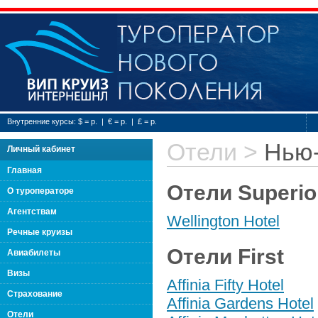
Туроператор нового
Внутренние курсы: $ = р. | € = р. | £ = р.
Отели
>
Нью
Личный кабинет
Главная
Отели Superior
О туроператоре
Агентствам
Wellington Hotel
Речные круизы
Отели First
Авиабилеты
Визы
Affinia Fifty Hotel
Страхование
Affinia Gardens Hotel
Отели