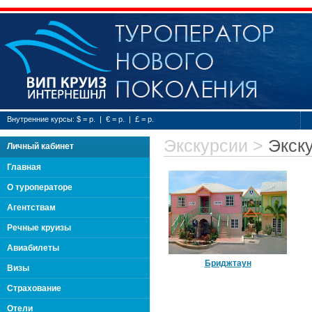
Туроператор нового
Внутренние курсы: $ = р. | € = р. | £ = р.
Экскурсии
>
Экск
Личный кабинет
Главная
О туроператоре
Агентствам
Речные круизы
Авиабилеты
Бриджтаун
Визы
Страхование
Отели