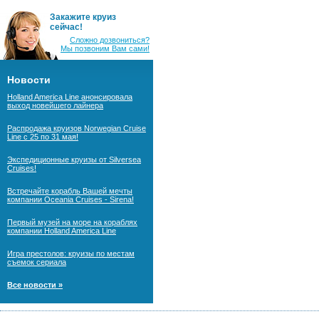
Закажите круиз
сейчас!
Сложно дозвониться?
Мы позвоним Вам сами!
Новости
Holland America Line анонсировала
выход новейшего лайнера
Распродажа круизов Norwegian Cruise
Line с 25 по 31 мая!
Экспедиционные круизы от Silversea
Cruises!
Встречайте корабль Вашей мечты
компании Oceania Cruises - Sirena!
Первый музей на море на кораблях
компании Holland America Line
Игра престолов: круизы по местам
съемок сериала
Все новости »