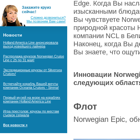
Edge. Когда Вы нас
Закажите круиз
изысканными блюдам
сейчас!
Сложно дозвониться?
Вы чувствуете Norwe
Мы позвоним Вам сами!
природной красоты H
компании NCL в Бели
Новости
Наконец, когда Вы д
Holland America Line анонсировала
выход новейшего лайнера
Вы знаете, что ощут
Распродажа круизов Norwegian Cruise
Line с 25 по 31 мая!
Экспедиционные круизы от Silversea
Инновации Norwegi
Cruises!
следующих област
Встречайте корабль Вашей мечты
компании Oceania Cruises - Sirena!
Первый музей на море на кораблях
компании Holland America Line
Флот
Игра престолов: круизы по местам
съемок сериала
Norwegian Epic, об
Все новости »