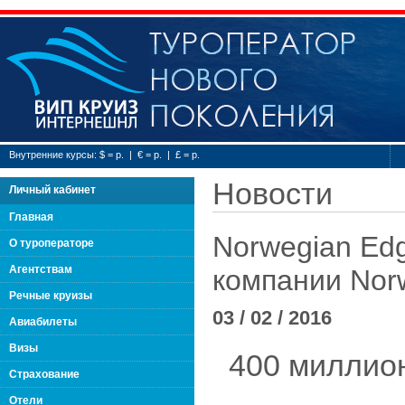
Туроператор нового
Внутренние курсы: $ = р. | € = р. | £ = р.
Новости
Личный кабинет
Главная
Norwegian Ed
О туроператоре
Агентствам
компании Norw
Речные круизы
03 / 02 / 2016
Авиабилеты
Визы
400 миллион
Страхование
Отели