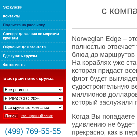
поколения "Вип Круиз
с комп
Экскурсии
Контакты
Подписка на рассылку
Спецпредложения по морским
Norwegian Edge – эт
круизам
полностью отвечает
Обучение для агентств
блюд до маршрутов 
Где купить круизы
На кораблях уже ст
Фотоотчеты
которая придаст вс
флот будет выгляде
Быстрый поиск круиза
судостроительную ве
миллионов долларов
Интернешнл"
который заслужили г
Когда Вы попадаете 
Расширенный поиск
удивлению не будет 
(499) 769-55-55
прекрасно, как в пе