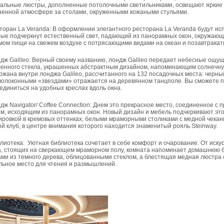
тальные люстры, дополненные потолочными светильниками, освещают яркие 
ненной атмосфере за столами, окруженными кожаными стульями.
торан La Veranda: В оформлении элегантного ресторана La Veranda будут и
рые подчеркнут естественный свет, падающий из панорамных окон, окружающи
мом пищи на свежем воздухе с потрясающими видами на океан и позавтракать
дж Galileo: Верный своему названию, лондж Galileo передает небесные ощущ
ленного стекла, украшенных абстрактным дизайном, напоминающим солнечную 
жана внутри лонджа Galileo, рассчитанного на 132 посадочных места: черны
волоконными «звездами» отражается на деревянном танцполе. Вы сможете п
единиться на удобных креслах вдоль окна.
дж Navigator/ Coffee Connection: Днем это прекрасное место, соединенное с
ом, исходящим из панорамных окон. Новый дизайн и мебель подчеркивают это
ировкой в кремовых оттенках, белыми мраморными столиками с медной чека
й клуб, в центре внимания которого находится знаменитый рояль Steinway.
лиотека:
Уютная библиотека сочетает в себе комфорт и очарование. От искус
а, стоящих на сверкающем мраморном полу, комната напоминает домашнюю б
ами из темного дерева, облицованными стеклом, а блестящая медная люстра
льное место для чтения и размышлений.