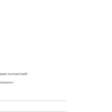
ярких путешествий!
ернешнл»!