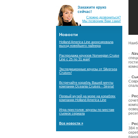
Закажите круиз
сейчас!
Сложно дозвониться?
Мы позвоним Вам сами!
Новости
Holland America Line анонсировала
Наиб
выход новейшего лайнера
·
Nav
Распродажа круизов Norwegian Cruise
спец
Line с 25 по 31 мая!
гост
комн
Экспедиционные круизы от Silversea
Cruises!
·
Сь
Совр
Встречайте корабль Вашей мечты
спал
компании Oceania Cruises - Sirena!
·
Рес
Первый музей на море на кораблях
компании Holland America Line
соче
комп
освещ
Игра престолов: круизы по местам
ресе
съемок сериала
Все новости »
·
Ре
384 
сере
пано