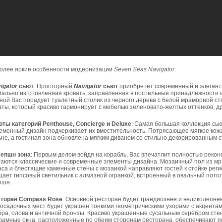
олее яркие особенности модернизации
Seven
Seas
Navigator
:
igator
сьют
: Просторный
Navigator
сьют
приобретет современный и элегантн
иально изготовленная кровать, заправленная в постельные принадлежности и
иной Вас порадует туалетный столик из черного дерева с белой мраморной 
аты, который красиво гармонирует с мебелью зеленовато-желтых оттенков, д
юты категорий
Penthouse
,
Concierge
и
Deluxe
: Самая большая коллекция сью
еменный дизайн подчеркивает их вместительность. Потрясающее мягкое кожа
ьне, а гостиная зона обновлена мягким диваном со стильно декорированным 
епшн зона
: Первым делом войдя на корабль, Вас впечатлит полностью рекон
таются классические и современные элементы дизайна. Мозаичный пол из м
аса и блестящие каменные стены с мозаикой направляют гостей к стойке реги
ает гипсовый светильник с алмазной огранкой, встроенный в овальный потол
пшн.
сторан
Compass
Rose
: Основной ресторан будет грандиознее и великолепнее
посадочных мест будет украшен тонкими геометрическими узорами с акцентам
бра, олова и античной бронзы. Красиво украшенные сусальным серебром сте
рамные окна, расположенные по обеим сторонам ресторана, обеспечивают п