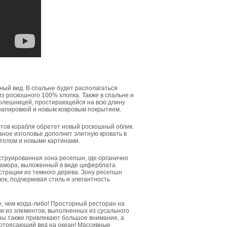
ый вид. В спальне будет располагаться
з роскошного 100% хлопка. Также в спальне и
столешницей, простирающейся на всю длину
рапировкой и новым ковровым покрытием.
тов корабля обретет новый роскошный облик.
ное изголовье дополнит элитную кровать в
столом и новыми картинами.
струированная зона ресепшн, где органично
рамора, выложенный в виде циферблата
страции из темного дерева. Зону ресепшн
ок, подчеркивая стиль и элегантность
, чем когда-либо! Просторный ресторан на
и из элементов, выполненных из сусального
ны также привлекают большое внимание, а
отрясающий вид на океан! Массивные