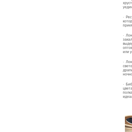
хрус
уеди
·
Рес
кото
прие
·
Лон
зака
выдер
опто
или у
·
Лон
свет
драп
ночно
·
Биб
цвет
полк
идеа