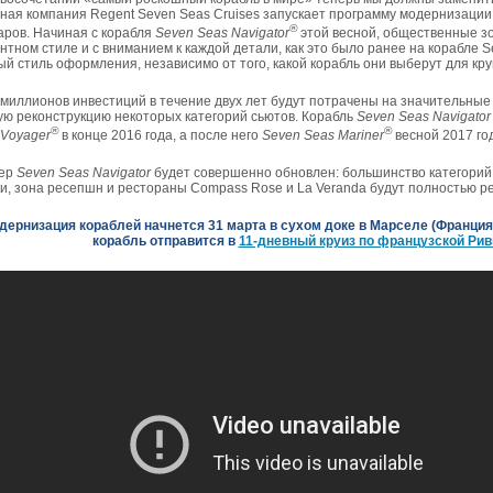
зная компания Regent Seven Seas Cruises запускает программу модернизаци
®
аров. Начиная с корабля
Seven
Seas
Navigator
этой весной, общественные зо
нтном стиле и с вниманием к каждой детали, как это было ранее на корабле S
й стиль оформления, независимо от того, какой корабль они выберут для кру
 миллионов инвестиций в течение двух лет будут потрачены на значительные
ую реконструкцию некоторых категорий сьютов. Корабль
Seven
Seas
Navigator
®
®
Voyager
в конце 2016 года, а после него
Seven
Seas
Mariner
весной 2017 го
ер
Seven
Seas
Navigator
будет совершенно обновлен: большинство категорий с
ки, зона ресепшн и рестораны Compass Rose и La Veranda будут полностью р
дернизация кораблей начнется 31 марта в сухом доке в Марселе (Франция)
корабль отправится в
11-дневный круиз по французской Рив