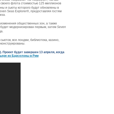
и своего флота стоимостью 125 миллионов
ны и сьюты которого будут обновлены в
even Seas Explorer®, предоставляя гостям
иза.
 изменения общественных зон, а также
будет модернизирован первым, затем
Seven
да.
ьютов, все лонджи, библиотека, казино,
еконструированы.
. Проект будет завершен 13 апреля, когда
ьере из Барселоны в Рим