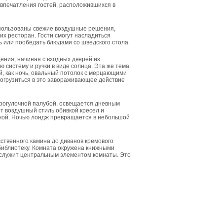
впечатления гостей, расположившихся в
спользованы свежие воздушные решения,
х ресторан. Гости смогут насладиться
 или пообедать блюдами со шведского стола.
ения, начиная с входных дверей из
систему и ручки в виде солнца. Эта же тема
й, как ночь, овальный потолок с мерцающими
огрузиться в это завораживающее действие
 прогулочной палубой, освещается дневным
т воздушный стиль обивкой кресел и
нкой. Ночью лондж превращается в небольшой
ственного камина до диванов кремового
иблиотеку. Комната окружена книжными
 служит центральным элементом комнаты. Это