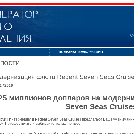
С
ПОЛЕЗНАЯ ИНФОРМАЦИЯ
вости
дернизация флота Regent Seven Seas Cruis
01 / 2016
25 миллионов долларов на модерни
Seven Seas Cruise
Круиз Интернешнл и Regent Seven Seas Cruises предлагают Вашему внимани
с». Путешествуйте и выбирайте только лучшее!
овосочетании «самый роскошный корабль в мире» теперь мы должны заменить