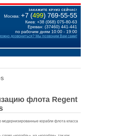
ЗАКАЖИТЕ КРУИЗ СЕЙЧАС!
+7 (
499
) 769-55-55
Москва:
Киев: +38 (068) 075-80-63
Ереван: (37460) 441-441
по рабочим дням 10:00 - 19:00
ложно дозвониться? Мы позвоним Вам сами!
es
зацию флота Regent
s
ю модернизированные корабли флота класса
 слово «корабль»
на «корабли», так как