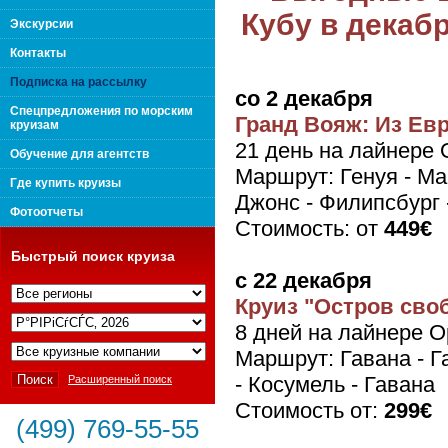
Кубу в декаб
поколения "Вип Круиз
Экскурсии
Контакты
Подписка на рассылку
со 2 декабря
Спецпредложения по морским
Гранд Вояж: Из Ев
круизам
21 день на лайнере 
Обучение для агентств
Маршрут: Генуя - Ма
Где купить круизы
Джонс - Филипсбург 
Фотоотчеты
Стоимость: от
449€
Быстрый поиск круиза
с 22 декабря
Круиз "Остров сво
Интернешнл"
8 дней на лайнере O
Маршрут: Гавана - Г
- Косумель - Гавана
Расширенный поиск
Стоимость от:
299€
(499) 769-55-55