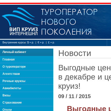
Туроператор нового
Внутренние курсы: $ = р. | € = р. | £ = р.
Новости
Личный кабинет
Главная
Выгодные цен
О туроператоре
Агентствам
в декабре и ц
Речные круизы
круиз!
Авиабилеты
09 / 11 / 2015
Визы
Страхование
Выгодные 
Отели