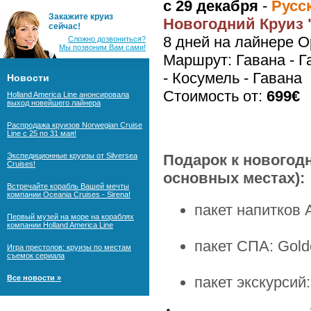
с 29 декабря
-
Русс
Закажите круиз
Новогодний Круиз 
сейчас!
8 дней на лайнере O
Сложно дозвониться?
Мы позвоним Вам сами!
Маршрут: Гавана - Г
- Косумель - Гавана
Новости
Стоимость от:
699€
Holland America Line анонсировала
выход новейшего лайнера
Распродажа круизов Norwegian Cruise
Line с 25 по 31 мая!
Экспедиционные круизы от Silversea
Подарок к новогод
Cruises!
основных местах):
Встречайте корабль Вашей мечты
компании Oceania Cruises - Sirena!
пакет напитков Al
Первый музей на море на кораблях
компании Holland America Line
пакет СПА: Gold
Игра престолов: круизы по местам
съемок сериала
Все новости »
пакет экскурсий