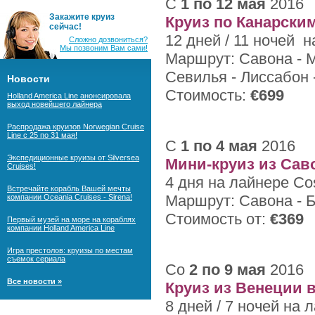
С
1 по 12 мая
2016
Закажите круиз
Круиз по Канарски
сейчас!
12 дней / 11 ночей 
Сложно дозвониться?
Мы позвоним Вам сами!
Маршрут: Савона - М
Севилья - Лиссабон 
Новости
Стоимость:
€699
Holland America Line анонсировала
выход новейшего лайнера
Распродажа круизов Norwegian Cruise
Line с 25 по 31 мая!
С
1 по 4 мая
2016
Экспедиционные круизы от Silversea
Мини-круиз из Са
Cruises!
4 дня на лайнере Co
Встречайте корабль Вашей мечты
Маршрут: Савона - 
компании Oceania Cruises - Sirena!
Стоимость от:
€369
Первый музей на море на кораблях
компании Holland America Line
Игра престолов: круизы по местам
съемок сериала
Со
2 по 9 мая
2016
Все новости »
Круиз из Венеции 
8 дней / 7 ночей
на л