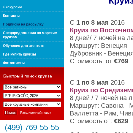
Круи
поколения "Вип Круиз
Экскурсии
Контакты
С
1 по 8 мая
2016
Подписка на рассылку
Круиз по Восточн
Спецпредложения по морским
8 дней/ 7 ночей на л
круизам
Маршрут: Венеция - 
Обучение для агентств
Дубровник - Венеци
Где купить круизы
Стоимость: от
€769
Фотоотчеты
Быстрый поиск круиза
С
1 по 8 мая
2016
Круиз по Средизе
Интернешнл"
8 дней / 7 ночей на 
Маршрут: Савона - М
Валлетта - Рим, Чив
Расширенный поиск
Стоимость от:
€629
(499) 769-55-55