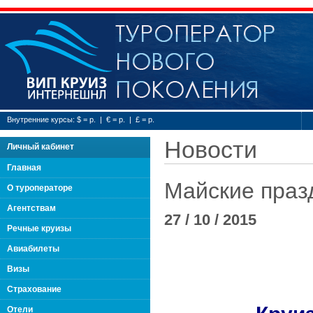
Туроператор нового
Внутренние курсы: $ = р. | € = р. | £ = р.
Новости
Личный кабинет
Главная
Майские празд
О туроператоре
Агентствам
27 / 10 / 2015
Речные круизы
Авиабилеты
Визы
Страхование
Отели