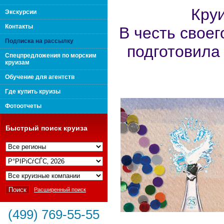
Кру
поколения "Вип Круиз
Экскурсии
Контакты
В честь своег
Подписка на рассылку
подготовила
Спецпредложения по морским
круизам
Обучение для агентств
Где купить круизы
Фотоотчеты
Быстрый поиск круиза
Интернешнл"
Расширенный поиск
(499) 769-55-55