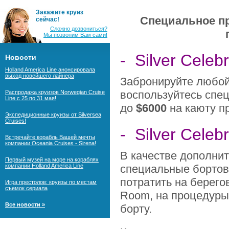
Закажите круиз
Специальное пр
сейчас!
Сложно дозвониться?
Мы позвоним Вам сами!
- Silver Celeb
Новости
Holland America Line анонсировала
выход новейшего лайнера
Забронируйте любой 
воспользуйтесь спе
Распродажа круизов Norwegian Cruise
Line с 25 по 31 мая!
до
$6000
на каюту пр
Экспедиционные круизы от Silversea
Cruises!
- Silver Celeb
Встречайте корабль Вашей мечты
компании Oceania Cruises - Sirena!
В качестве дополни
Первый музей на море на кораблях
компании Holland America Line
специальные борто
потратить на берего
Игра престолов: круизы по местам
съемок сериала
Room, на процедуры 
Все новости »
борту.