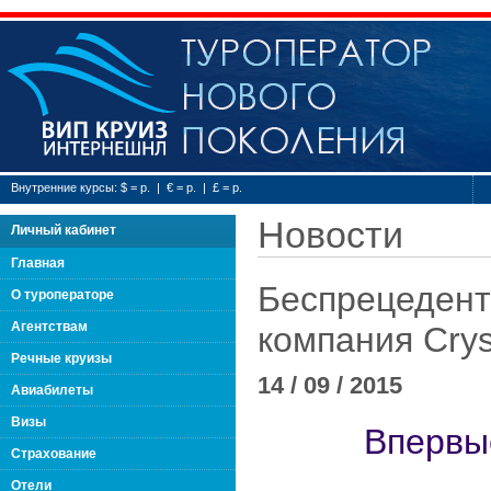
Туроператор нового
Внутренние курсы: $ = р. | € = р. | £ = р.
Новости
Личный кабинет
Главная
Беспрецедент
О туроператоре
Агентствам
компания Crys
Речные круизы
14 / 09 / 2015
Авиабилеты
Визы
Впервы
Страхование
Отели