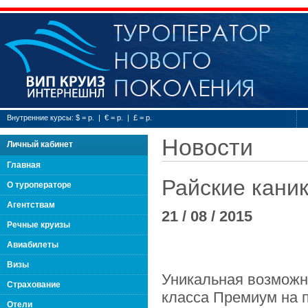
Туроператор нового
Внутренние курсы: $ = р. | € = р. | £ = р.
Новости
Личный кабинет
Главная
Райские кани
О туроператоре
Агентствам
21 / 08 / 2015
Речные круизы
Авиабилеты
Визы
Уникальная возможно
Страхование
класса Премиум на п
Отели