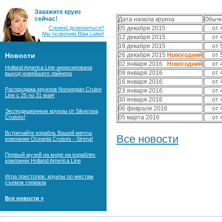
Закажите круиз
сейчас!
Дата начала круиза
Обычн
Сложно дозвониться?
05 декабря 2015
от 
Мы позвоним Вам сами!
12 декабря 2015
от 
19 декабря 2015
от 
Новости
26 декабря 2015
Новогодний
от 
02 января 2016
Новогодний
от 
Holland America Line анонсировала
09 января 2016
от 
выход новейшего лайнера
16 января 2016
от 
Распродажа круизов Norwegian Cruise
23 января 2016
от 
Line с 25 по 31 мая!
30 января 2016
от 
06 февраля 2016
от 
Экспедиционные круизы от Silversea
Cruises!
05 марта 2016
от 
Встречайте корабль Вашей мечты
Все новости
компании Oceania Cruises - Sirena!
Первый музей на море на кораблях
компании Holland America Line
Игра престолов: круизы по местам
съемок сериала
Все новости »