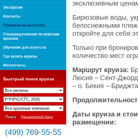
эксклюзивным ценам
поколения "Вип Круиз
Экскурсии
Бирюзовые воды, ук
Контакты
белоснежными пляж
Подписка на рассылку
откройте для себя э
Спецпредложения по морским
круизам
Только при брониров
Обучение для агентств
количество мест огр
Где купить круизы
Фотоотчеты
Маршрут круиза:
Бр
Люсия – Сент-Джордж
Быстрый поиск круиза
– о. Бекия – Бриджта
Продолжительност
Интернешнл"
Даты круиза и сто
Расширенный поиск
размещении:
(499) 769-55-55