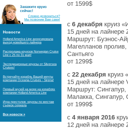
от 1599$
Закажите круиз
сейчас!
Сложно дозвониться?
Мы позвоним Вам сами!
с
6 декабря
круиз «
15 дней на лайнере
Новости
Маршрут: Буэнос-Айр
Holland America Line анонсировала
выход новейшего лайнера
Магелланов пролив, 
Распродажа круизов Norwegian Cruise
Сантьяго
Line с 25 по 31 мая!
от 1299$
Экспедиционные круизы от Silversea
Cruises!
с
22 декабря
круиз 
Встречайте корабль Вашей мечты
компании Oceania Cruises - Sirena!
15 дней на лайнере
Маршрут: Сингапур, П
Первый музей на море на кораблях
компании Holland America Line
Малакка, Сингапур, 
Игра престолов: круизы по местам
от 1999$
съемок сериала
Все новости »
с
4 января 2016
кру
12 дней на лайнере 