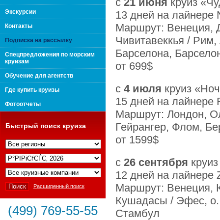
с
21 июня
круиз «Ч
поколения "Вип Круиз
Экскурсии
13 дней на лайнере
Маршрут: Венеция, Д
Контакты
Чивитавеккья / Рим,
Подписка на рассылку
Барселона, Барсело
Спецпредложения по морским
круизам
от 699$
Обучение для агентств
c
4 июля
круиз «Ноч
Где купить круизы
15 дней на лайнере
Фотоотчеты
Маршрут: Лондон, Ол
Гейрангер, Флом, Бе
Быстрый поиск круиза
от 1599$
Интернешнл"
с
26 сентября
круиз
12 дней на лайнере 
Маршрут: Венеция, 
Расширенный поиск
Кушадасы / Эфес, о.
(499) 769-55-55
Стамбул