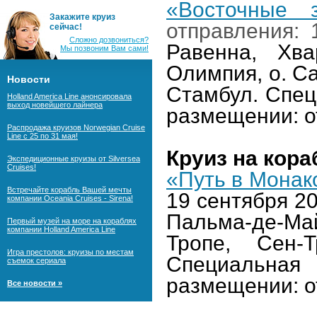
«Восточные з
Закажите круиз
отправления: 
сейчас!
Сложно дозвониться?
Равенна, Хва
Мы позвоним Вам сами!
Олимпия, о. С
Новости
Стамбул. Спец
Holland America Line анонсировала
выход новейшего лайнера
размещении: 
Распродажа круизов Norwegian Cruise
Line с 25 по 31 мая!
Круиз на кор
Экспедиционные круизы от Silversea
Cruises!
«Путь в Монак
Встречайте корабль Вашей мечты
19 сентября 20
компании Oceania Cruises - Sirena!
Пальма-де-Май
Первый музей на море на кораблях
компании Holland America Line
Тропе, Сен-Т
Игра престолов: круизы по местам
Специальна
съемок сериала
размещении: от
Все новости »