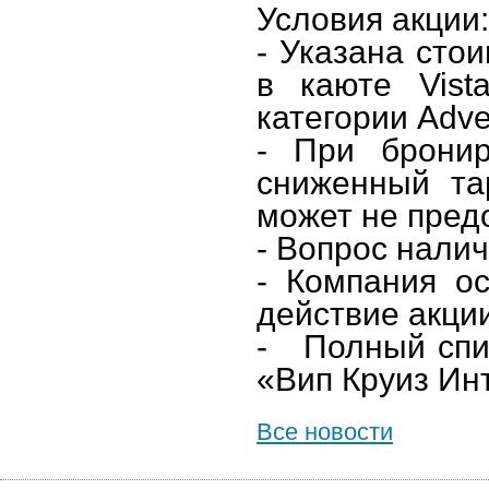
Условия акции:
- Указана сто
в каюте
Vist
категории
Adve
- При бронир
сниженный та
может не пред
- Вопрос налич
- Компания ос
действие акци
-
Полный спи
«Вип Круиз Ин
Все новости