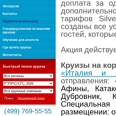
доплата за о
поколения "Вип Круиз
Экскурсии
дополнительн
Контакты
тарифов
Silve
Подписка на рассылку
созданы все у
Спецпредложения по морским
гостей, которы
круизам
Обучение для агентств
Акция действу
Где купить круизы
Фотоотчеты
Круизы на ко
Быстрый поиск круиза
«Италия и Г
отправления:
Интернешнл"
Афины, Катак
Дубровник, 
Расширенный поиск
Специальна
(499) 769-55-55
размещении: от