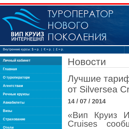
Туроператор нового
Внутренние курсы: $ = р. | € = р. | £ = р.
Новости
Личный кабинет
Главная
Лучшие тари
О туроператоре
Агентствам
от Silversea C
Речные круизы
14 / 07 / 2014
Авиабилеты
Визы
«Вип Круиз 
Страхование
Cruises
сооб
Отели