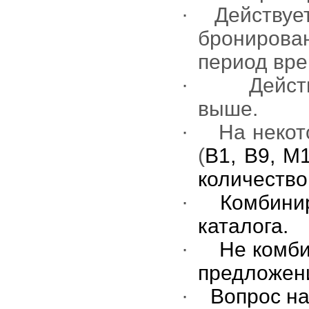
·
Действуе
брониров
период вре
·
Дейст
выше.
·
На некот
(
B
1,
B
9,
M
количество
·
Комбини
каталога.
·
Не комби
предложен
·
Вопрос на