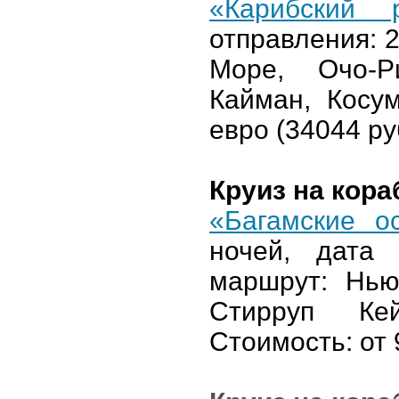
«Карибский р
отправления: 
Море, Очо-Р
Кайман, Косу
евро (34044 ру
Круиз на кор
«Багамские о
ночей, дата 
маршрут: Нью
Стирруп Ке
Стоимость: от 