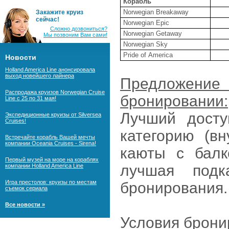
Корабль
Norwegian Breakaway
Закажите круиз
сейчас!
Norwegian Epic
Сложно дозвониться?
Norwegian Getaway
Мы позвоним Вам сами!
Norwegian Sky
Pride of
America
Новости
Holland America Line анонсировала
выход новейшего лайнера
Предложе
Распродажа круизов Norwegian Cruise
бронировании
:
Line с 25 по 31 мая!
Лучший дост
Экспедиционные круизы от Silversea
Cruises!
категорию (в
Встречайте корабль Вашей мечты
компании Oceania Cruises - Sirena!
каюты с балк
Первый музей на море на кораблях
лучшая подк
компании Holland America Line
Игра престолов: круизы по местам
бронирования.
съемок сериала
Все новости »
Условия брони