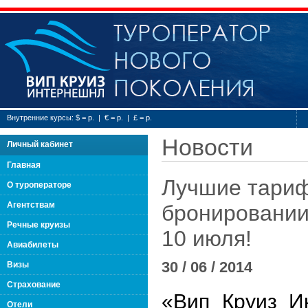
Туроператор нового
Внутренние курсы: $ = р. | € = р. | £ = р.
Новости
Личный кабинет
Главная
Лучшие тарифы
О туроператоре
Агентствам
бронировании
Речные круизы
10 июля!
Авиабилеты
30 / 06 / 2014
Визы
Страхование
«Вип Круиз И
Отели