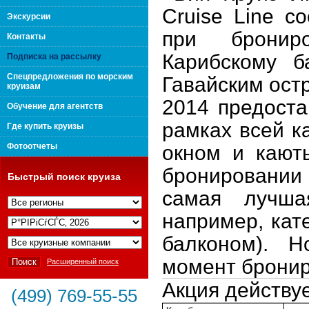
Cruise
Line
со
поколения "Вип Круиз
Экскурсии
при бронир
Контакты
Карибскому б
Подписка на рассылку
Спецпредложения по морским
Гавайским остр
круизам
2014 предоста
Обучение для агентств
рамках всей к
Где купить круизы
Фотоотчеты
окном и каюты
бронировании 
Быстрый поиск круиза
самая лучшая
например, кат
Интернешнл"
балконом). 
момент бронир
Расширенный поиск
Акция действу
(499) 769-55-55