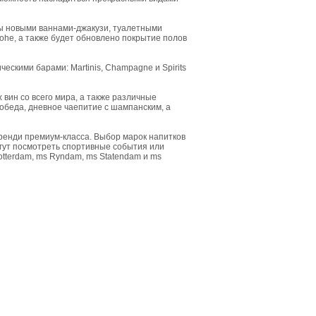
ны новыми ваннами-джакузи, туалетными
ohe, а также будет обновлено покрытие полов
ческими барами: Martinis, Champagne и Spirits
вин со всего мира, а также различные
обеда, дневное чаепитие с шампанским, а
и бренди премиум-класса. Выбор марок напитков
огут посмотреть спортивные события или
tterdam, ms Ryndam, ms Statendam и ms