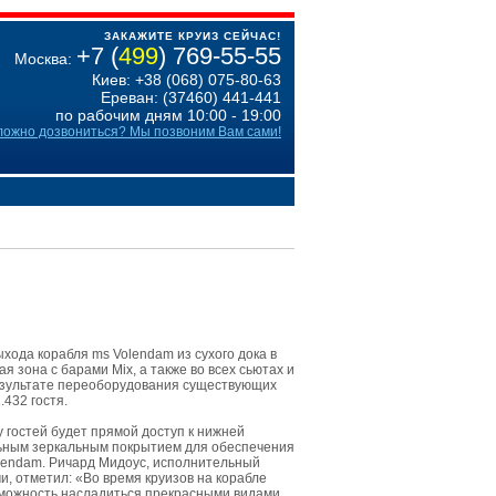
ЗАКАЖИТЕ КРУИЗ СЕЙЧАС!
+7 (
499
) 769-55-55
Москва:
Киев: +38 (068) 075-80-63
Ереван: (37460) 441-441
по рабочим дням 10:00 - 19:00
ложно дозвониться? Мы позвоним Вам сами!
хода корабля ms Volendam из сухого дока в
я зона с барами Mix, а также во всех сьютах и
результате переоборудования существующих
432 гостя.
 гостей будет прямой доступ к нижней
льным зеркальным покрытием для обеспечения
Veendam. Ричард Мидоус, исполнительный
и, отметил: «Во время круизов на корабле
озможность насладиться прекрасными видами