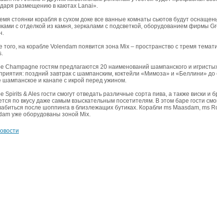
одаря размещению в каютах Lanai».
ремя стоянки корабля в сухом доке все ванные комнаты сьютов будут оснаще
ками с отделкой из камня, зеркалами с подсветкой, оборудованием фирмы Gr
н.
 того, на корабле Volendam появится зона Mix – пространство с тремя темати
s.
ре Champagne гостям предлагаются 20 наименований шампанского и игристых 
приятия: поздний завтрак с шампанским, коктейли «Мимоза» и «Беллини» до 
е шампанское и канапе с икрой перед ужином.
е Spirits & Ales гости смогут отведать различные сорта пива, а также виски 
ется по вкусу даже самым взыскательным посетителям. В этом баре гости см
лабиться после шоппинга в близлежащих бутиках. Корабли ms Maasdam, ms Ro
dam уже оборудованы зоной Mix.
новости