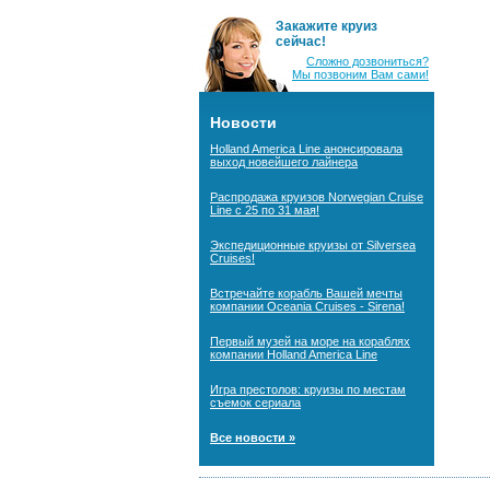
Закажите круиз
сейчас!
Сложно дозвониться?
Мы позвоним Вам сами!
Новости
Holland America Line анонсировала
выход новейшего лайнера
Распродажа круизов Norwegian Cruise
Line с 25 по 31 мая!
Экспедиционные круизы от Silversea
Cruises!
Встречайте корабль Вашей мечты
компании Oceania Cruises - Sirena!
Первый музей на море на кораблях
компании Holland America Line
Игра престолов: круизы по местам
съемок сериала
Все новости »