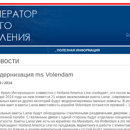
С
ПОЛЕЗНАЯ ИНФОРМАЦИЯ
вости
дернизация ms Volendam
06 / 2014
Круиз Интернешнл» совместно с Holland America Line сообщает, что после вы
ре 2014 года на нем появятся 21 новая эксклюзивная каюта Lanai, современна
льных каютах других категорий будут модернизированы ванные комнаты. В 
их кают в каюты Lanai вместимость корабля Volendam останется прежней – 1.
альные каюты Lanai будут оборудованы стеклянными раздвижными дверями, у
улочной палубе. Стеклянные двери с одной стороны будут отделаны специа
атности. Каюты Lanai уже есть на кораблях ms Maasdam, ms Rotterdam и ms 
президент Holland America Line по продажам, маркетингу и работе с клиентам
ndam по Аляске и другим живописным регионам у гостей будет прекрасная в