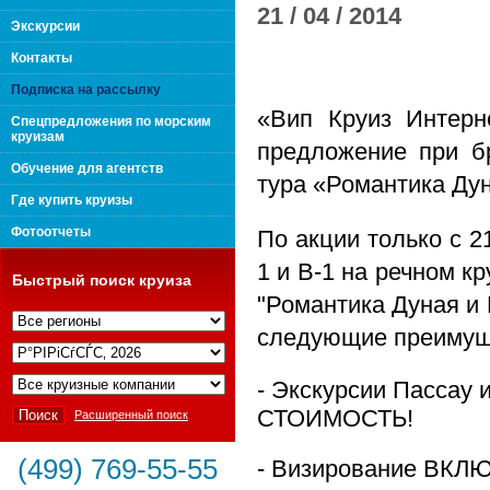
21 / 04 / 2014
поколения "Вип Круиз
Экскурсии
Контакты
Подписка на рассылку
«Вип Круиз Интерн
Спецпредложения по морским
круизам
предложение при бр
Обучение для агентств
тура «Романтика Ду
Где купить круизы
Фотоотчеты
По акции
только с 2
1 и B-1 на речном кр
Быстрый поиск круиза
"Романтика Дуная и
следующие преимущ
Интернешнл"
- Экскурсии Пассау
СТОИМОСТЬ!
Расширенный поиск
(499) 769-55-55
- Визирование ВК