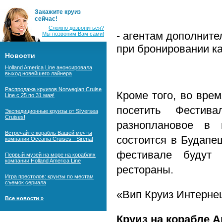
Закажите круиз
сейчас!
Сложно дозвониться?
- агентам дополнит
Мы позвоним Вам сами!
при бронировании ка
Новости
Holland America Line анонсировала
выход новейшего лайнера
Распродажа круизов Norwegian Cruise
Кроме того, во врем
Line с 25 по 31 мая!
посетить Фестив
Экспедиционные круизы от Silversea
Cruises!
разноплановое в 
Встречайте корабль Вашей мечты
состоится в Будапе
компании Oceania Cruises - Sirena!
фестивале будут 
Первый музей на море на кораблях
компании Holland America Line
рестораны.
Игра престолов: круизы по местам
съемок сериала
«Вип Круиз Интерне
Все новости »
Круиз на корабле
A