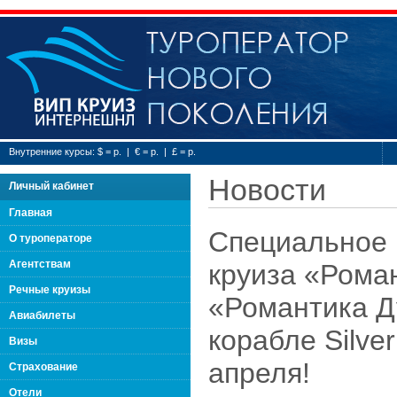
Туроператор нового
Внутренние курсы: $ = р. | € = р. | £ = р.
Новости
Личный кабинет
Главная
Специальное 
О туроператоре
Агентствам
круиза «Роман
Речные круизы
«Романтика Д
Авиабилеты
корабле Silve
Визы
апреля!
Страхование
Отели