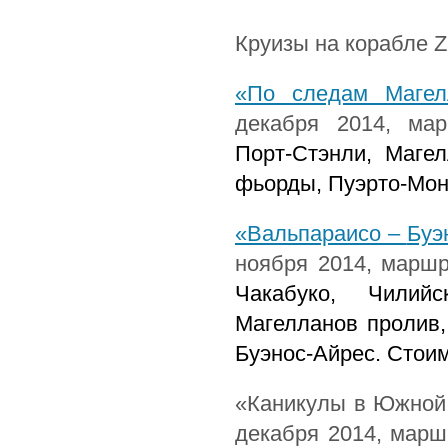
Круизы на корабле
Z
«По следам Магел
декабря 2014, ма
Порт-Стэнли, Магел
фьорды, Пуэрто-Монт
«
Вальпараисо
–
Буэ
ноября
2014,
маршр
Чакабуко
,
Чилийс
Магелланов
пролив
Буэнос
-
Айрес
.
Стоим
«Каникулы в Южной 
декабря 2014, марш