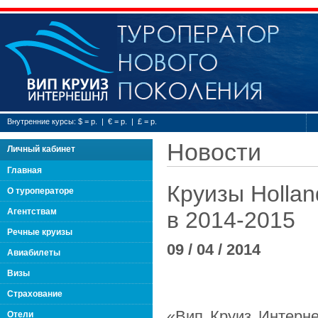
Туроператор нового
Внутренние курсы: $ = р. | € = р. | £ = р.
Новости
Личный кабинет
Главная
Круизы Hollan
О туроператоре
Агентствам
в 2014-2015
Речные круизы
09 / 04 / 2014
Авиабилеты
Визы
Страхование
«Вип Круиз Интерн
Отели