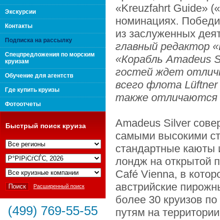
«Kreuzfahrt Guide» 
поколения "Вип Круиз
Экскурсии
номинациях. Победи
Контакты
из заслуженных дея
Подписка на рассылку
главный редактор «
Спецпредложения по морским
«Корабль
Amadeus
S
круизам
гостей ждет отлич
Обучение для агентств
всего флота Lüftne
Где купить круизы
также отличаются 
Фотоотчеты
Amadeus Silver сове
Быстрый поиск круиза
самыми высокими ст
стандартные каюты 
Интернешнл"
лондж на открытой 
Café Vienna, в кот
австрийские пирожны
Расширенный поиск
более 30 круизов по
(499) 769-55-55
путям на территории