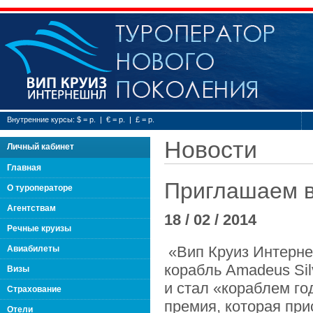
Туроператор нового
Внутренние курсы: $ = р. | € = р. | £ = р.
Новости
Личный кабинет
Главная
Приглашаем в 
О туроператоре
Агентствам
18 / 02 / 2014
Речные круизы
«Вип Круиз Интернеш
Авиабилеты
корабль Amadeus Sil
Визы
и стал «кораблем год
Страхование
премия, которая пр
Отели