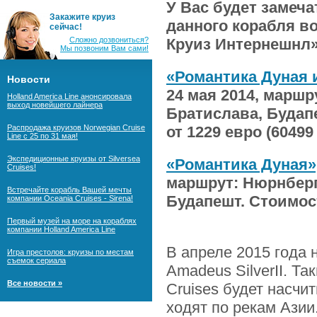
У Вас будет замеч
Закажите круиз
данного корабля в
сейчас!
Сложно дозвониться?
Круиз Интернешнл»
Мы позвоним Вам сами!
«Романтика Дуная 
Новости
24 мая 2014, маршр
Holland America Line анонсировала
выход новейшего лайнера
Братислава, Будап
Распродажа круизов Norwegian Cruise
от 1229 евро (60499 
Line с 25 по 31 мая!
Экспедиционные круизы от Silversea
«Романтика Дуная»
Cruises!
маршрут: Нюрнберг
Встречайте корабль Вашей мечты
Будапешт. Стоимость
компании Oceania Cruises - Sirena!
Первый музей на море на кораблях
компании Holland America Line
В апреле 2015 года 
Игра престолов: круизы по местам
съемок сериала
Amadeus SilverII. Т
Все новости »
Cruises будет насчи
ходят по рекам Азии