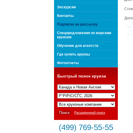
поколения "Вип Круиз
Экскурсии
Стои
Контакты
Допо
Подписка на рассылку
Спецпредложения по морским
круизам
Обучение для агентств
Где купить круизы
Фотоотчеты
Быстрый поиск круиза
Интернешнл"
Расширенный поиск
(499) 769-55-55