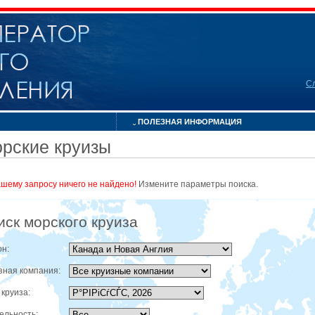
С
ПОЛЕЗНАЯ ИНФОРМАЦИЯ
рские круизы
ашему запросу ничего не найдено!
Измените параметры поиска.
иск морского круиза
он:
зная компания:
 круиза:
ельность: