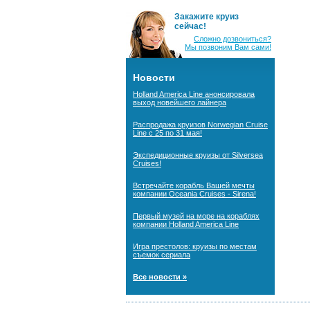
Закажите круиз
сейчас!
Сложно дозвониться?
Мы позвоним Вам сами!
Новости
Holland America Line анонсировала
выход новейшего лайнера
Распродажа круизов Norwegian Cruise
Line с 25 по 31 мая!
Экспедиционные круизы от Silversea
Cruises!
Встречайте корабль Вашей мечты
компании Oceania Cruises - Sirena!
Первый музей на море на кораблях
компании Holland America Line
Игра престолов: круизы по местам
съемок сериала
Все новости »