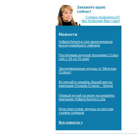
Закажите круиз
сейчас!
Сложно дозвониться?
Мы позвоним Вам сами!
Новости
Holland America Line анонсировала
выход новейшего лайнера
Распродажа круизов Norwegian Cruise
Line с 25 по 31 мая!
Экспедиционные круизы от Silversea
Cruises!
Встречайте корабль Вашей мечты
компании Oceania Cruises - Sirena!
Первый музей на море на кораблях
компании Holland America Line
Игра престолов: круизы по местам
съемок сериала
Все новости »