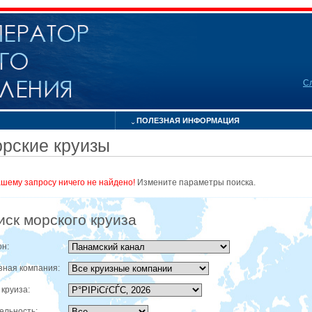
С
ПОЛЕЗНАЯ ИНФОРМАЦИЯ
рские круизы
ашему запросу ничего не найдено!
Измените параметры поиска.
иск морского круиза
он:
зная компания:
 круиза:
ельность: