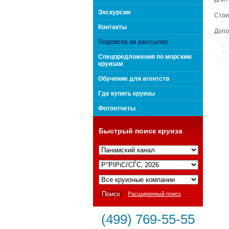
поколения "Вип Круиз
Экскурсии
Стои
Контакты
Допо
Подписка на рассылку
Спецпредложения по морским
круизам
Обучение для агентств
Где купить круизы
Фотоотчеты
Быстрый поиск круиза
Интернешнл"
Расширенный поиск
(499) 769-55-55