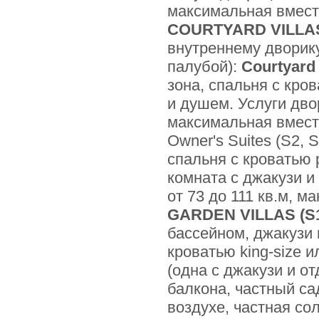
максимальная вмести
COURTYARD VILLA
внутреннему дворику
палубой):
Courtyard 
зона, спальня с кро
и душем. Услуги дво
максимальная вмести
Owner's Suites (S2, 
спальня с кроватью 
комната с джакузи и
от 73 до 111 кв.м, м
GARDEN VILLAS (S
бассейном, джакузи 
кроватью king-size 
(одна с джакузи и о
балкона, частный са
воздухе, частная со