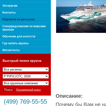
поколения "Вип Круиз
Экскурсии
Контакты
Подписка на рассылку
Спецпредложения по морским
круизам
Обучение для агентств
Где купить круизы
Фотоотчеты
Быстрый поиск круиза
Интернешнл"
Расширенный поиск
Описание:
(499) 769-55-55
Почему бы Вам не н