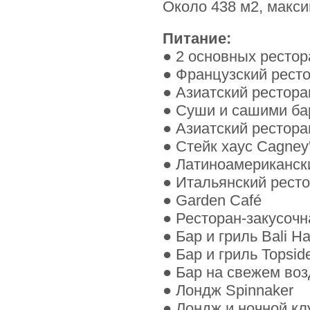
Около 438 м2, макси
Питание:
● 2 основных рестора
● Французский рестор
● Азиатский рестора
● Суши и сашими бар
● Азиатский ресторан
● Стейк хаус Cagney'
● Латиноамерикански
● Итальянский рестор
● Garden Café
● Ресторан-закусочн
● Бар и гриль Bali Ha
● Бар и гриль Topsid
● Бар на свежем воз
● Лондж Spinnaker
● Лондж и ночной к