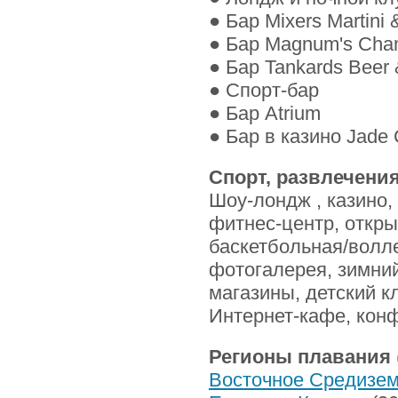
● Бар Mixers Martini 
● Бар Magnum's Cha
● Бар Tankards Beer
● Спорт-бар
● Бар Atrium
● Бар в казино Jade 
Cпорт, развлечения
Шоу-лондж , казино,
фитнес-центр, откры
баскетбольная/волле
фотогалерея, зимний
магазины, детский к
Интернет-кафе, кон
Регионы плавания
Восточное Средизе