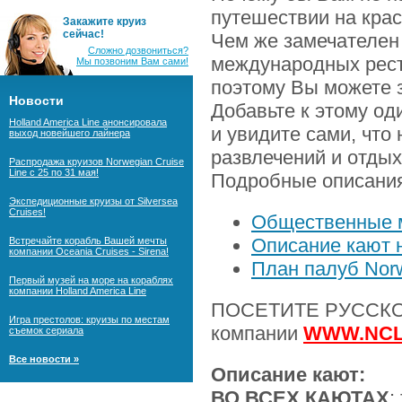
путешествии на кра
Закажите круиз
сейчас!
Чем же замечателен 
Сложно дозвониться?
международных рест
Мы позвоним Вам сами!
поэтому Вы можете з
Новости
Добавьте к этому од
Holland America Line анонсировала
и увидите сами, что
выход новейшего лайнера
развлечений и отдых
Распродажа круизов Norwegian Cruise
Line с 25 по 31 мая!
Подробные описани
Экспедиционные круизы от Silversea
Cruises!
Общественные м
Описание кают 
Встречайте корабль Вашей мечты
компании Oceania Cruises - Sirena!
План палуб Nor
Первый музей на море на кораблях
компании Holland America Line
ПОСЕТИТЕ РУССКОЯ
Игра престолов: круизы по местам
компании
WWW.NCL
съемок сериала
Все новости »
Описание кают:
ВО ВСЕХ КАЮТАХ
: