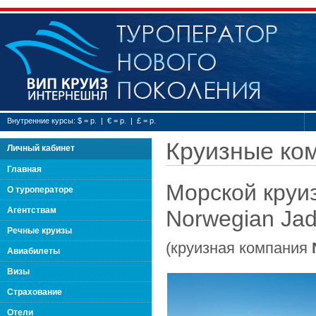
Туроператор нового
Внутренние курсы: $ = р. | € = р. | £ = р.
Круизные ко
Личный кабинет
Главная
Морской круи
О туроператоре
Агентствам
Norwegian Jad
Речные круизы
(круизная компания
Авиабилеты
Визы
Страхование
Отели