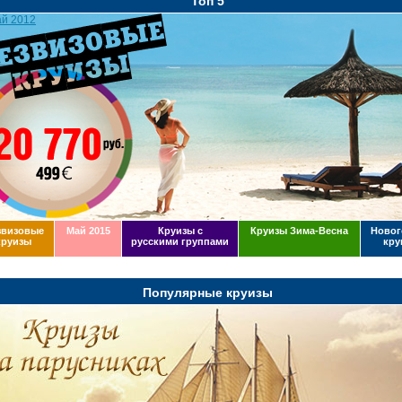
Топ 5
звизовые
Май 2015
Круизы с
Круизы Зима-Весна
Новог
круизы
русскими группами
кру
Популярные круизы