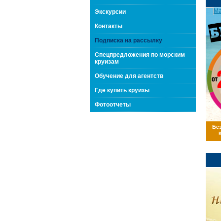
поколения "Вип Круиз
Экскурсии
Контакты
Подписка на рассылку
Спецпредложения по морским
круизам
Обучение для агентств
Где купить круизы
Фотоотчеты
Бе
Интернешнл"