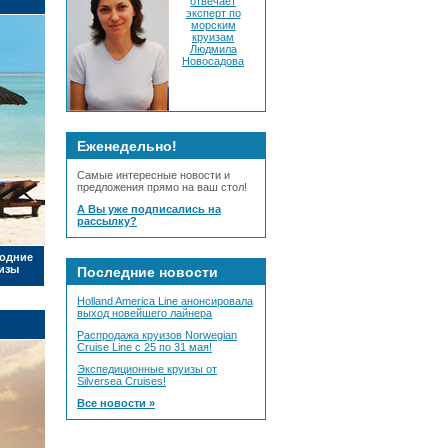
отвечает
эксперт по
морским
круизам
Людмила
Новосадова
Еженедельно!
Самые интересные новости и
предложения прямо на ваш стол!
А Вы уже подписались на
рассылку?
одние
изы
Последние новости
Holland America Line анонсировала
выход новейшего лайнера
Распродажа круизов Norwegian
Cruise Line с 25 по 31 мая!
Экспедиционные круизы от
Silversea Cruises!
Все новости »