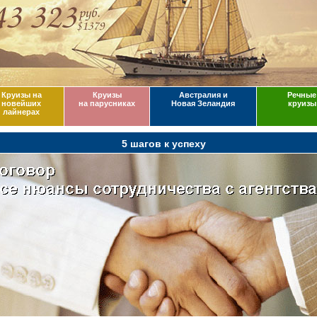
Круизы на
Круизы
Австралия и
Речные
новейших
на парусниках
Новая Зеландия
круизы
лайнерах
5 шагов к успеху