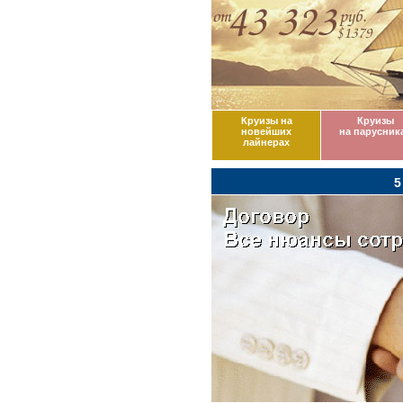
Круизы на
Круизы
новейших
на парусник
лайнерах
5