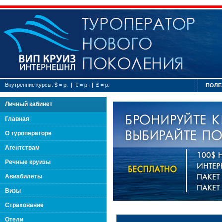
Туроператор нового
Внутренние курсы: $ = р. | € = р. | £ = р.
ПОЛЕ
Личный кабинет
Главная
О туроператоре
Агентствам
Речные круизы
Авиабилеты
Визы
Страхование
Отели