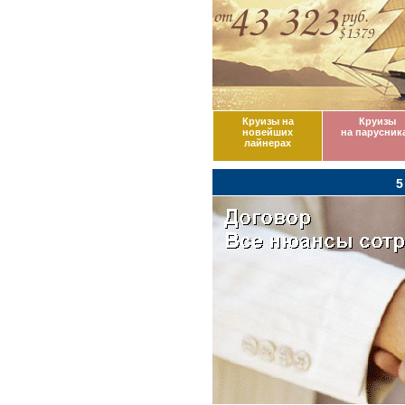
Круизы на
Круизы
новейших
на парусник
лайнерах
5