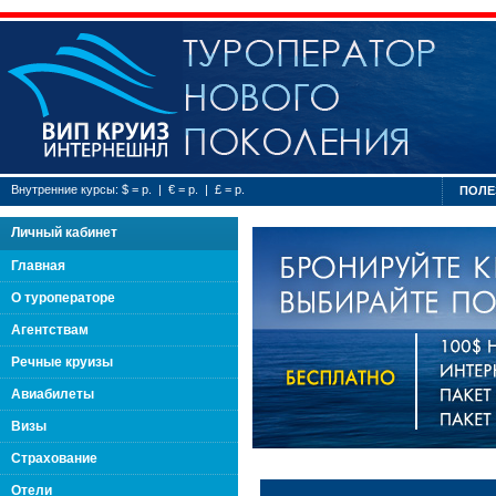
Туроператор нового
Внутренние курсы: $ = р. | € = р. | £ = р.
ПОЛЕ
Личный кабинет
Главная
О туроператоре
Агентствам
Речные круизы
Авиабилеты
Визы
Страхование
Отели