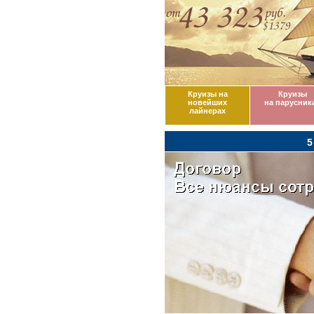
Круизы на
Круизы
новейших
на парусник
лайнерах
5