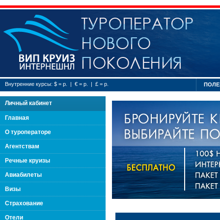
Туроператор нового
Внутренние курсы: $ = р. | € = р. | £ = р.
ПОЛЕ
Личный кабинет
Главная
О туроператоре
Агентствам
Речные круизы
Авиабилеты
Визы
Страхование
Отели