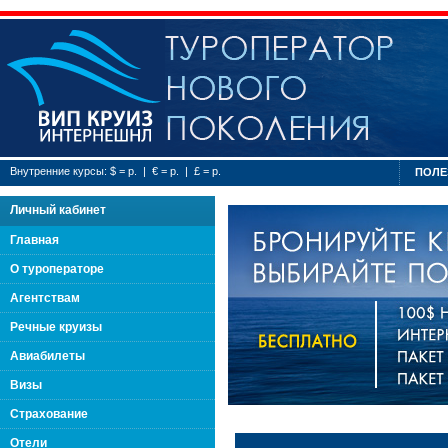
Туроператор нового
Внутренние курсы: $ = р. | € = р. | £ = р.
ПОЛЕ
Личный кабинет
Главная
О туроператоре
Агентствам
Речные круизы
Авиабилеты
Визы
Страхование
Отели