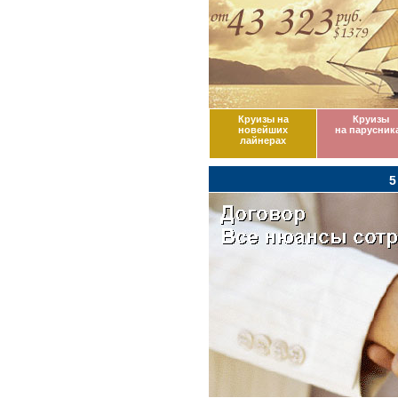
Круизы на
Круизы
новейших
на парусник
лайнерах
5