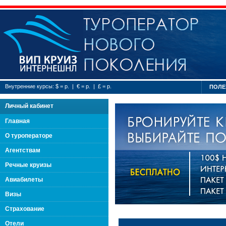
Туроператор нового
Внутренние курсы: $ = р. | € = р. | £ = р.
ПОЛЕ
Личный кабинет
Главная
О туроператоре
Агентствам
Речные круизы
Авиабилеты
Визы
Страхование
Отели