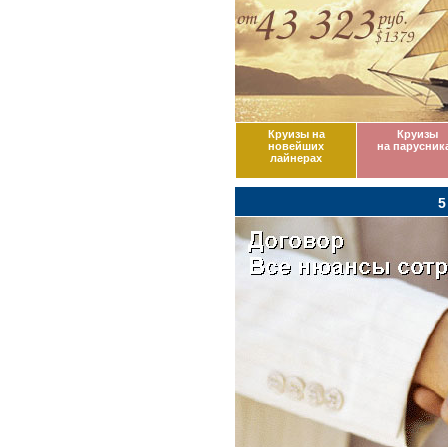
Круизы на
Круизы
новейших
на парусник
лайнерах
5