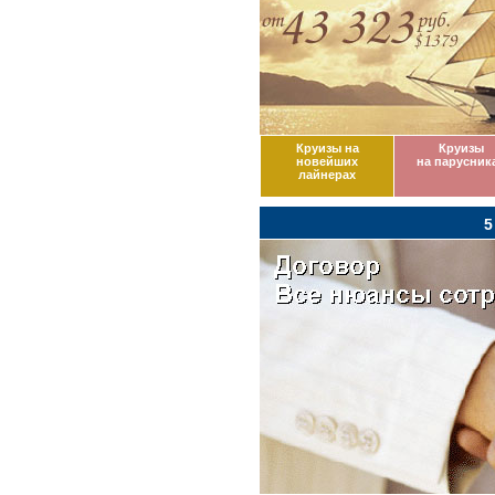
Круизы на
Круизы
новейших
на парусник
лайнерах
5