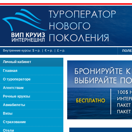
Туроператор нового
Внутренние курсы: $ = р. | € = р. | £ = р.
ПОЛЕ
Личный кабинет
Главная
О туроператоре
Агентствам
Речные круизы
Авиабилеты
Визы
Страхование
Отели