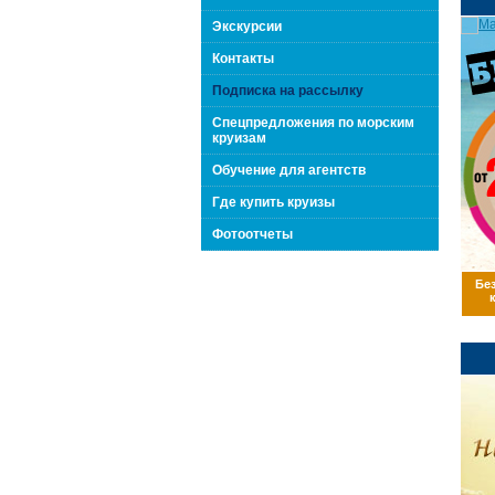
поколения "Вип Круиз
Экскурсии
Контакты
Подписка на рассылку
Спецпредложения по морским
круизам
Обучение для агентств
Где купить круизы
Фотоотчеты
Бе
Интернешнл"