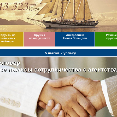
Круизы на
Круизы
Австралия и
Речные
новейших
на парусниках
Новая Зеландия
круизы
лайнерах
5 шагов к успеху