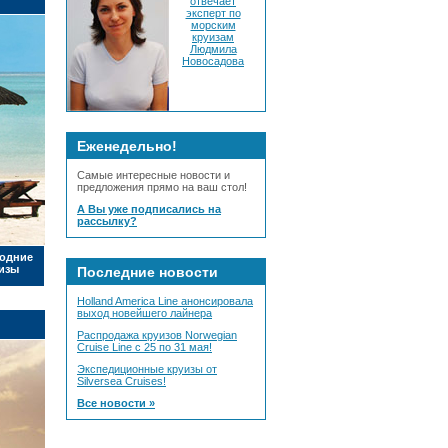
отвечает
эксперт по
морским
круизам
Людмила
Новосадова
Еженедельно!
Самые интересные новости и
предложения прямо на ваш стол!
А Вы уже подписались на
рассылку?
одние
изы
Последние новости
Holland America Line анонсировала
выход новейшего лайнера
Распродажа круизов Norwegian
Cruise Line с 25 по 31 мая!
Экспедиционные круизы от
Silversea Cruises!
Все новости »