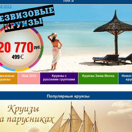
Топ 5
звизовые
Май 2015
Круизы с
Круизы Зима-Весна
Новог
круизы
русскими группами
кру
Популярные круизы