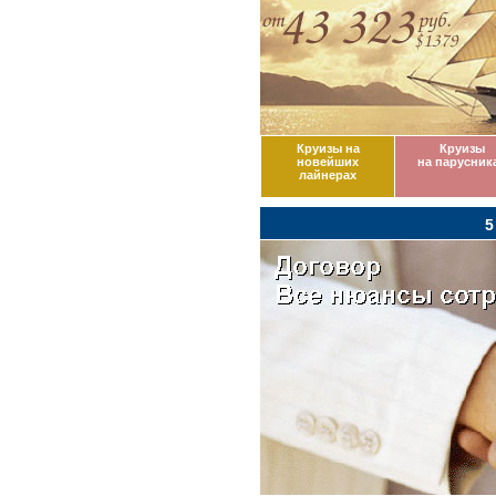
Круизы на
Круизы
новейших
на парусник
лайнерах
5