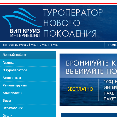
Туроператор нового
Внутренние курсы: $ = р. | € = р. | £ = р.
ПОЛЕ
Личный кабинет
Главная
О туроператоре
Агентствам
Речные круизы
Авиабилеты
Визы
Страхование
Отели